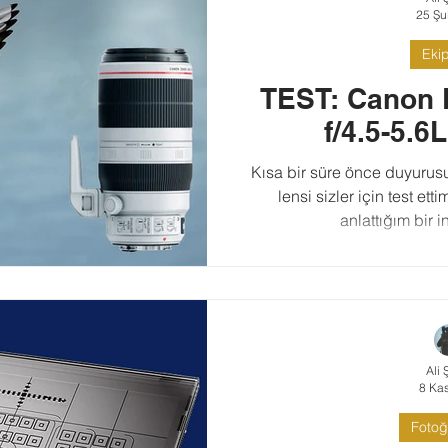
25 Şu
Eki
TEST: Canon
f/4.5-5.6
Kısa bir süre önce duyuru
lensi sizler için test ett
anlattığım bir i
Ali 
8 Ka
Fotoğr