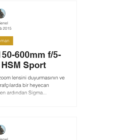
Şenel
b 2015
pman
150-600mm f/5-
 HSM Sport
oom lensini duyurmasının ve
ğrafçılarda bir heyecan
en ardından Sigma...
Şenel