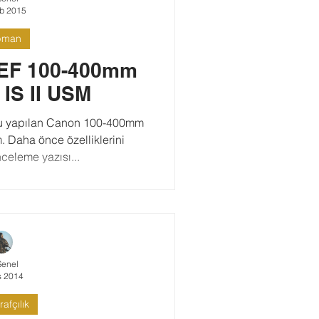
b 2015
pman
 EF 100-400mm
L IS II USM
su yapılan Canon 100-400mm
im. Daha önce özelliklerini
nceleme yazısı...
Şenel
s 2014
afçılık