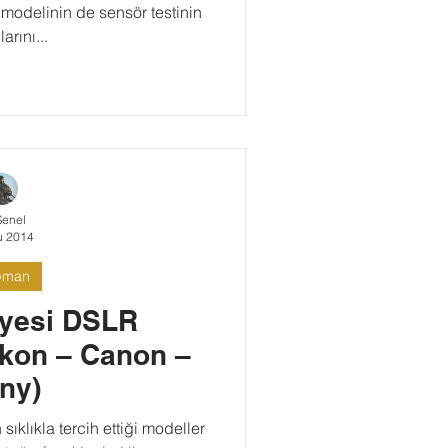
odelinin de sensör testinin
arını...
Şenel
u 2014
pman
iyesi DSLR
ikon – Canon –
ny)
sıklıkla tercih ettiği modeller