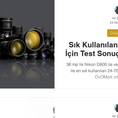
Ali 
24 Ni
Duyu
Sık Kullanıla
İçin Test Sonuç
36 mp lik Nikon D800 ile ve
ile en sık kullanılan 24-70mm ve 70-200mm 
DxOMark sites
Ali 