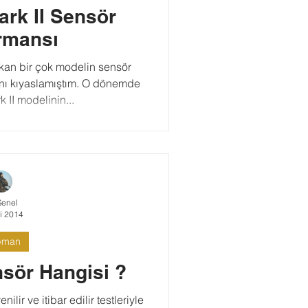
rk II Sensör
rmansı
kan bir çok modelin sensör
rını kıyaslamıştım. O dönemde
II modelinin...
Şenel
i 2014
pman
sör Hangisi ?
lir ve itibar edilir testleriyle