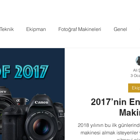
FİLMLER
YOUTUBE
PROJELER
BLOG
BASIN
PO
 Teknik
Ekipman
Fotoğraf Makineleri
Genel
Standard
Ali 
3 Oc
Eki
2017’nin En
Maki
2018 yılının bu ilk günlerinde
makinesi almak isteyenler
gitmeyi pla