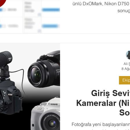
ünlü DxOMark, Nikon D750 m
sonuçl
Ali 
8 Ağ
Eki
Giriş Sev
Kameralar (N
So
Fotoğrafa yeni başlayanların 