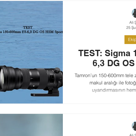
Ali 
25 Şu
Eki
TEST: Sigma 
6,3 DG OS
Tamron’un 150-600mm tele z
makul aralığı ile foto
uyandırmasının hem
Ali 