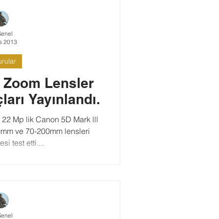
Şenel
s 2013
rular
n Zoom Lensler
ları Yayınlandı.
 22 Mp lik Canon 5D Mark lll
lensleri
i test etti....
Şenel