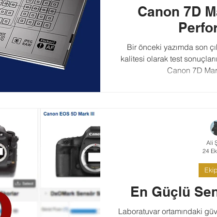
Canon 7D Ma
Perfo
Bir önceki yazımda son çı
kalitesi olarak test sonuçla
Canon 7D Mark 
Ali 
24 Ek
Eki
En Güçlü Sen
Laboratuvar ortamındaki güveni