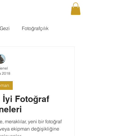
DCAST
GALERİ
İLETİŞİM
Giriş
Gezi
Fotoğrafçılık
Şenel
a 2018
pman
 İyi Fotoğraf
neleri
, meraklılar, yeni bir fotoğraf
 veya ekipman değişikliğine
nlayanlar...