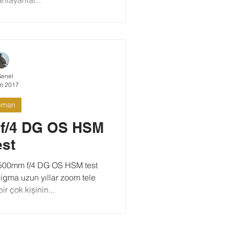
Şenel
m 2017
pman
f/4 DG OS HSM
est
500mm f/4 DG OS HSM test
Sigma uzun yıllar zoom tele
bir çok kişinin...