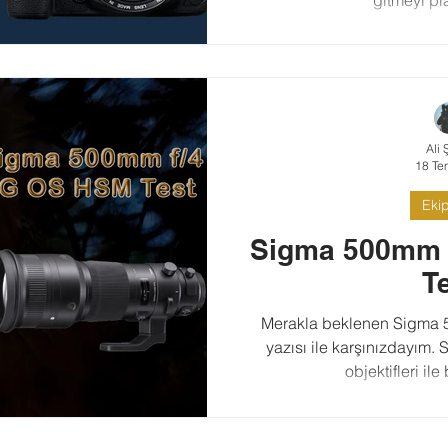
Ali 
18 Te
Eki
Sigma 500mm 
T
Merakla beklenen Sigma 
yazısı ile karşınızdayım. 
objektifleri ile 