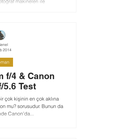
otoğraf makineleri ile
e yazısı yazma...
Şenel
b 2014
pman
 f/4 & Canon
/5.6 Test
ir çok kişinin en çok aklına
non mu? sorusudur. Bunun da
nde Canon’da...