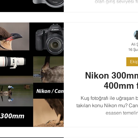
olan giriş seviyesi f
inceleme/derlem
Ali 
16 Şu
Eki
Nikon 300mm
400mm f
Kuş fotoğrafı ile uğraşan b
takılan konu Nikon mu? Ca
esasen temeli