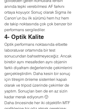
gövdeden gelen komutlara lensin 
anında tepki verebilmesi AF farkını 
ortaya koyuyor. Sonuç olarak Sigma ile 
Canon’un bu ilk sürümü hem hız hem 
de takip noktasında çok çok benzer bir 
performans sergilediler.
4- Optik Kalite
Optik performans noktasında elbette 
laboratuvar ortamında bir test 
sonucundan bahsetmeyeceğiz. Ancak 
birebir aynı mesafeden aynı objenin 
farklı diyafram değerlerinde çekimlerini 
gerçekleştirdim. Daha kesin bir sonuç 
için titreşim önleme sistemleri kapalı 
olarak ve tripod üzerinde çekimler de 
yaptım. Sonuçları ben de en az sizin 
kadar merak ediyorum 🙂
Daha öncesinde her iki objektifin MTF 
grafiklerine bir göz atmak gerekirse;