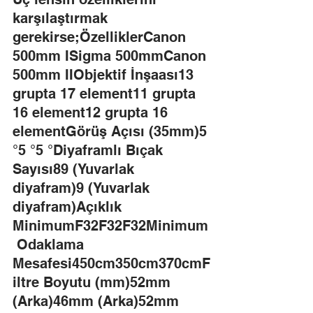
karşılaştırmak 
gerekirse;ÖzelliklerCanon 
500mm ISigma 500mmCanon 
500mm IIObjektif İnşaası13 
grupta 17 element11 grupta 
16 element12 grupta 16 
elementGörüş Açısı (35mm)5 
°5 °5 °Diyaframlı Bıçak 
Sayısı89 (Yuvarlak 
diyafram)9 (Yuvarlak 
diyafram)Açıklık 
MinimumF32F32F32Minimum
 Odaklama 
Mesafesi450cm350cm370cmF
iltre Boyutu (mm)52mm 
(Arka)46mm (Arka)52mm 