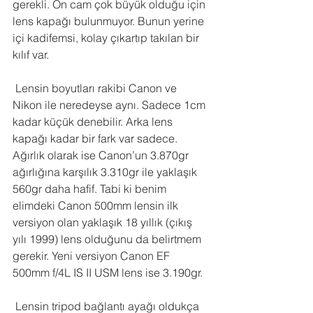
gerekli. Ön cam çok büyük olduğu için 
lens kapağı bulunmuyor. Bunun yerine 
içi kadifemsi, kolay çıkartıp takılan bir 
kılıf var.
 Lensin boyutları rakibi Canon ve 
Nikon ile neredeyse aynı. Sadece 1cm 
kadar küçük denebilir. Arka lens 
kapağı kadar bir fark var sadece. 
Ağırlık olarak ise Canon’un 3.870gr 
ağırlığına karşılık 3.310gr ile yaklaşık 
560gr daha hafif. Tabi ki benim 
elimdeki Canon 500mm lensin ilk 
versiyon olan yaklaşık 18 yıllık (çıkış 
yılı 1999) lens olduğunu da belirtmem 
gerekir. Yeni versiyon Canon EF 
500mm f/4L IS II USM lens ise 3.190gr.
 Lensin tripod bağlantı ayağı oldukça 