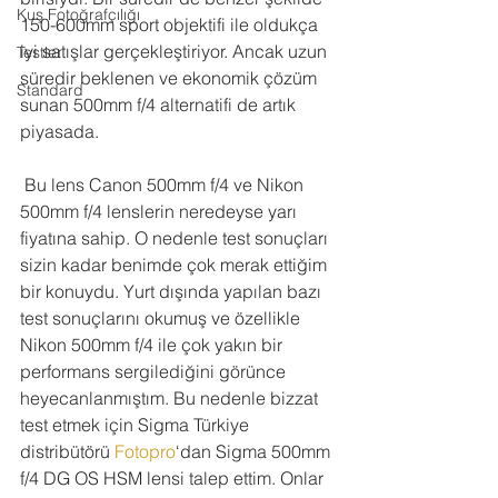
Kuş Fotoğrafçılığı
150-600mm sport objektifi ile oldukça 
iyi satışlar gerçekleştiriyor. Ancak uzun 
Testler
süredir beklenen ve ekonomik çözüm 
Standard
sunan 500mm f/4 alternatifi de artık 
piyasada.
 Bu lens Canon 500mm f/4 ve Nikon 
500mm f/4 lenslerin neredeyse yarı 
fiyatına sahip. O nedenle test sonuçları 
sizin kadar benimde çok merak ettiğim 
bir konuydu. Yurt dışında yapılan bazı 
test sonuçlarını okumuş ve özellikle 
Nikon 500mm f/4 ile çok yakın bir 
performans sergilediğini görünce 
heyecanlanmıştım. Bu nedenle bizzat 
test etmek için Sigma Türkiye 
distribütörü 
Fotopro
‘dan Sigma 500mm 
f/4 DG OS HSM lensi talep ettim. Onlar 