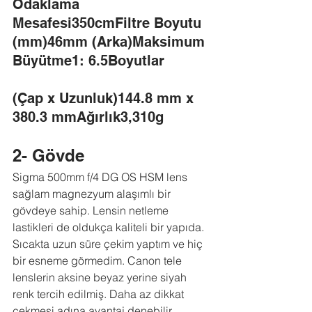
Odaklama 
Mesafesi350cmFiltre Boyutu 
(mm)46mm (Arka)Maksimum 
Büyütme1: 6.5Boyutlar
(Çap x Uzunluk)144.8 mm x 
380.3 mmAğırlık3,310g
2- Gövde
Sigma 500mm f/4 DG OS HSM lens 
sağlam magnezyum alaşımlı bir 
gövdeye sahip. Lensin netleme 
lastikleri de oldukça kaliteli bir yapıda. 
Sıcakta uzun süre çekim yaptım ve hiç 
bir esneme görmedim. Canon tele 
lenslerin aksine beyaz yerine siyah 
renk tercih edilmiş. Daha az dikkat 
çekmesi adına avantaj denebilir.