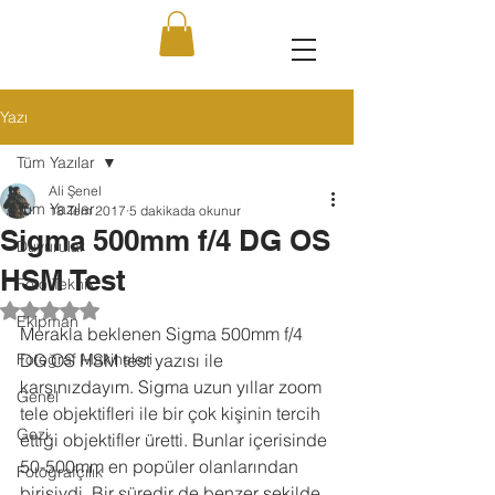
Yazı
Tüm Yazılar
Ali Şenel
Tüm Yazılar
18 Tem 2017
5 dakikada okunur
Sigma 500mm f/4 DG OS
Duyurular
HSM Test
Foto Teknik
5 üzerinden NaN yıldız
Ekipman
Merakla beklenen Sigma 500mm f/4 
Fotoğraf Makineleri
DG OS HSM test yazısı ile 
karşınızdayım. Sigma uzun yıllar zoom 
Genel
tele objektifleri ile bir çok kişinin tercih 
Gezi
ettiği objektifler üretti. Bunlar içerisinde 
50-500mm en popüler olanlarından 
Fotoğrafçılık
birisiydi. Bir süredir de benzer şekilde 