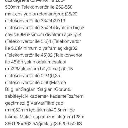
560mm Telekonvertör ile 252-560 
mmLens yapısı (eleman/grup)25/20 
(Telekonvertör ile 33/24)27/19 
(Telekonvertör ile 35/24)Diyafram bıçak 
sayısı99Maksimum diyafram açıklığı4 
(Telekonvertör ile 5.6)4 (Telekonvertör 
ile 5.6)Minimum diyafram açıklığı32 
(Telekonvertör ile 45)32 (Telekonvertör 
ile 45)En yakın odak mesafesi 
(m)22Maksimum büyütme (x)0,15 
(Telekonvertör ile 0,21)0,25 
(Telekonvertör ile 0,36)Mesafe 
BilgileriSağlanırSağlanırGörüntü 
sabitleyici4 kademe4 kademeToz/nem 
geçirmezliğiVarVarFiltre çapı 
(mm)52mm içe takmalı40.5mm içe 
takmalıMaks. çap x uzunluk (mm)128 x 
366128×362.5Ağırlık (g)3.6203.500IS 