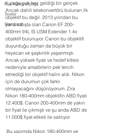
Kulağa çok hoş geldiği bir gerçek. 
Kuş Fotoğrafçılığı
Ancak dahili telekonvertörü bulunan ilk 
Testler
objektif bu değil. 2013 yılından bu 
Standard
yana satışta olan Canon EF 200-
400mm f/4L IS USM Extender 1.4x 
objektif bulunuyor. Canon bu objektifi 
duyurduğu zaman da büyük bir 
heyecan ve şaşkınlık yaşanmıştı. 
Ancak yüksek fiyatı ve hedef kitlesi 
nedeniyle amatörlerin pek tercih 
etmediği bir objektif halini aldı. Nikon 
için de durumun çok farklı 
olmayacağını düşünüyorum. Zira 
Nikon 180-400mm objektifin ABD fiyatı 
12.400$. Canon 200-400mm de yakın 
bir fiyat ile çıkmıştı ve şu anda ABD de 
11.000$ fiyat etiketi ile satılıyor.
 Bu yazımda Nikon 180-400mm ve 