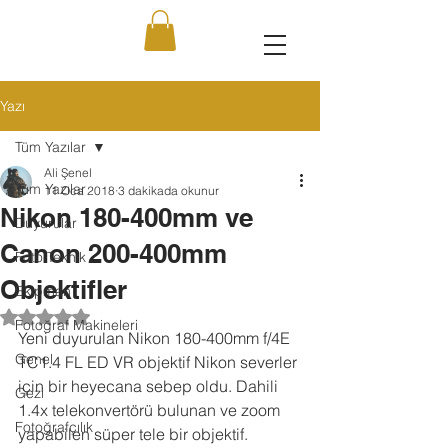
Yazı
Tüm Yazılar
Ali Şenel
Tüm Yazılar
11 Oca 2018
3 dakikada okunur
Nikon 180-400mm ve
Duyurular
Canon 200-400mm
Foto Teknik
Objektifler
Ekipman
5 üzerinden NaN yıldız
Fotoğraf Makineleri
Yeni duyurulan Nikon 180-400mm f/4E 
Genel
TC1.4 FL ED VR objektif Nikon severler 
için bir heyecana sebep oldu. Dahili 
Gezi
1.4x telekonvertörü bulunan ve zoom 
Fotoğrafçılık
yapabilen süper tele bir objektif. 