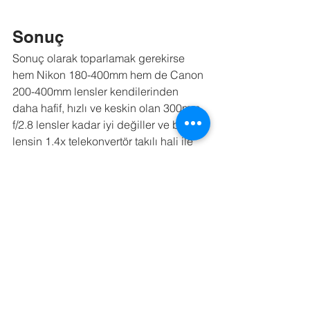
Sonuç
Sonuç olarak toparlamak gerekirse 
hem Nikon 180-400mm hem de Canon 
200-400mm lensler kendilerinden 
daha hafif, hızlı ve keskin olan 300mm 
f/2.8 lensler kadar iyi değiller ve bu 
lensin 1.4x telekonvertör takılı hali ile 
benzer performans sergiliyorlar. Ayrıca 
500mm f/4 serileri ile yakın keskinlik 
sunmakla birlikte neredeyse aynı 
ağırlıklarda ve uzunluktalar. Ayrıca 
Sigma 500mm f/4
 yarı fiyat etiketi ile 
satılıyor. Hatta yeni 600mm ler ile de 
ağırlık ve fiyat olarak yakın seviyedeler. 
Dahili 1.4x tc aktif edilince keskinlik 
kaybı oluyor ve diyafram değeri 5.6 ya 
çıkıyor. Bu kayıp fiyat etiketine çok da 