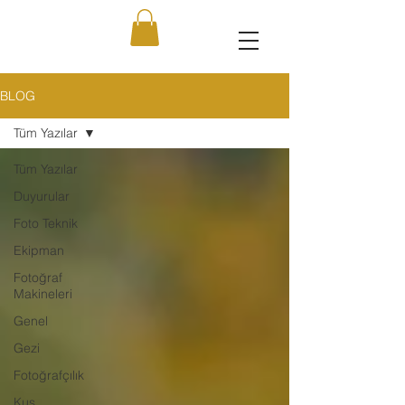
BLOG
Tüm Yazılar
Tüm Yazılar
Duyurular
Foto Teknik
Ekipman
Fotoğraf
Makineleri
Genel
Gezi
Fotoğrafçılık
Kuş