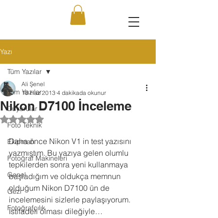
Yazı
Tüm Yazılar
Ali Şenel
Tüm Yazılar
18 Haz 2013
4 dakikada okunur
Nikon D7100 İnceleme
Duyurular
5 üzerinden NaN yıldız
Foto Teknik
Daha önce Nikon V1 in test yazısını 
Ekipman
yazmıştım. Bu yazıya gelen olumlu 
Fotoğraf Makineleri
tepkilerden sonra yeni kullanmaya 
Genel
başladığım ve oldukça memnun 
olduğum Nikon D7100 ün de 
Gezi
incelemesini sizlerle paylaşıyorum. 
Fotoğrafçılık
İstifadeli olması dileğiyle…