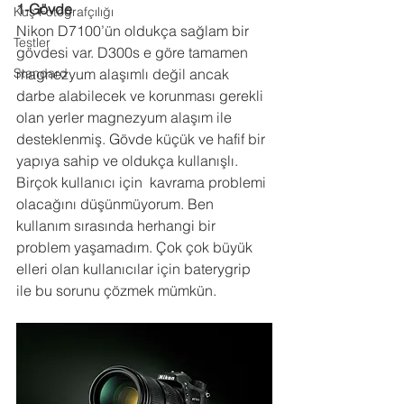
1-Gövde
Kuş Fotoğrafçılığı
Nikon D7100’ün oldukça sağlam bir 
Testler
gövdesi var. D300s e göre tamamen 
Standard
magnezyum alaşımlı değil ancak 
darbe alabilecek ve korunması gerekli 
olan yerler magnezyum alaşım ile 
desteklenmiş. Gövde küçük ve hafif bir 
yapıya sahip ve oldukça kullanışlı. 
Birçok kullanıcı için  kavrama problemi 
olacağını düşünmüyorum. Ben 
kullanım sırasında herhangi bir 
problem yaşamadım. Çok çok büyük 
elleri olan kullanıcılar için baterygrip 
ile bu sorunu çözmek mümkün.