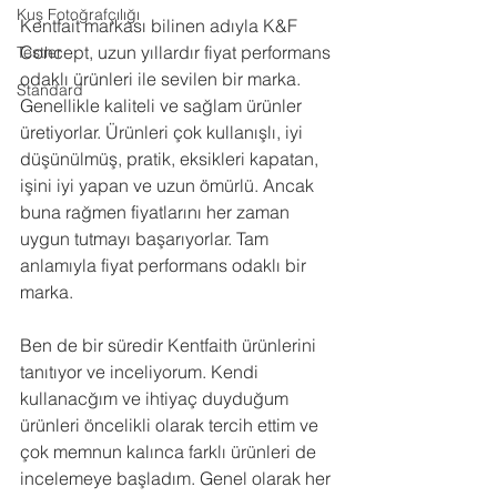
Kuş Fotoğrafçılığı
Kentfait markası bilinen adıyla K&F 
Concept, uzun yıllardır fiyat performans 
Testler
odaklı ürünleri ile sevilen bir marka. 
Standard
Genellikle kaliteli ve sağlam ürünler 
üretiyorlar. Ürünleri çok kullanışlı, iyi 
düşünülmüş, pratik, eksikleri kapatan, 
işini iyi yapan ve uzun ömürlü. Ancak 
buna rağmen fiyatlarını her zaman 
uygun tutmayı başarıyorlar. Tam 
anlamıyla fiyat performans odaklı bir 
marka.
Ben de bir süredir Kentfaith ürünlerini 
tanıtıyor ve inceliyorum. Kendi 
kullanacğım ve ihtiyaç duyduğum 
ürünleri öncelikli olarak tercih ettim ve 
çok memnun kalınca farklı ürünleri de 
incelemeye başladım. Genel olarak her 