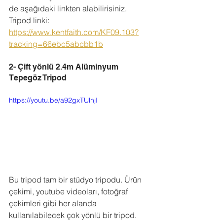
de aşağıdaki linkten alabilirisiniz. 
Tripod linki: 
https://www.kentfaith.com/KF09.103?
tracking=66ebc5abcbb1b
2- Çift yönlü 2.4m Alüminyum 
Tepegöz Tripod 
https://youtu.be/a92gxTUlnjI
Bu tripod tam bir stüdyo tripodu. Ürün 
çekimi, youtube videoları, fotoğraf 
çekimleri gibi her alanda 
kullanılabilecek çok yönlü bir tripod. 