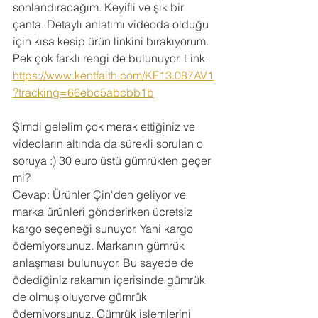
sonlandıracağım. Keyifli ve şık bir 
çanta. Detaylı anlatımı videoda olduğu 
için kısa kesip ürün linkini bırakıyorum. 
Pek çok farklı rengi de bulunuyor. Link: 
https://www.kentfaith.com/KF13.087AV1
?tracking=66ebc5abcbb1b
Şimdi gelelim çok merak ettiğiniz ve 
videoların altında da sürekli sorulan o 
soruya :) 30 euro üstü gümrükten geçer 
mi?
Cevap: Ürünler Çin'den geliyor ve 
marka ürünleri gönderirken ücretsiz 
kargo seçeneği sunuyor. Yani kargo 
ödemiyorsunuz. Markanın gümrük 
anlaşması bulunuyor. Bu sayede de 
ödediğiniz rakamın içerisinde gümrük 
de olmuş oluyorve gümrük 
ödemiyorsunuz. Gümrük işlemlerini 