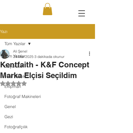
Yazı
Tüm Yazılar
Ali Şenel
Tüm Yazılar
24 Mar 2025
3 dakikada okunur
Kentfaith - K&F Concept
Duyurular
Marka Elçisi Seçildim
Foto Teknik
5 üzerinden NaN yıldız
Ekipman
Fotoğraf Makineleri
Genel
Gezi
Fotoğrafçılık