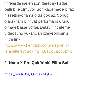
filtrelerde ise en son derecey kadar 
belli bile olmuyor. Son kademede biraz 
hissettiriyor ama o da çok az. Sonuç 
olarak tam bir fiyat performans ürünü 
olmayı başarıyorlar. Detaylı inceleme 
videosunu yukarıdan izleyebilirsiniz. 
Filtre linki: 
https://www.kentfaith.com/magnetic-
lens-filters?tracking=66ebc5abcbb1b
2- Nano X Pro Çok Yönlü Filtre Seti
https://youtu.be/lO4QeZf9qDk