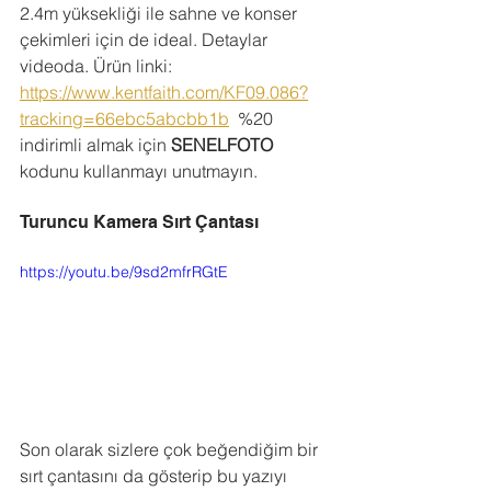
2.4m yüksekliği ile sahne ve konser 
çekimleri için de ideal. Detaylar 
videoda. Ürün linki: 
https://www.kentfaith.com/KF09.086?
tracking=66ebc5abcbb1b
  %20 
indirimli almak için 
SENELFOTO
kodunu kullanmayı unutmayın. 
Turuncu Kamera Sırt Çantası
https://youtu.be/9sd2mfrRGtE
Son olarak sizlere çok beğendiğim bir 
sırt çantasını da gösterip bu yazıyı 