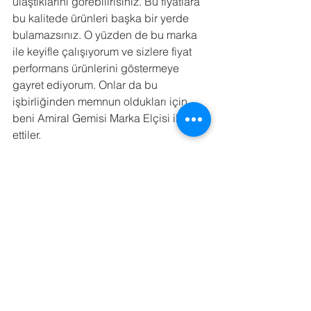
ulaştıklarını görebilirisiniz. Bu fiyatlara 
bu kalitede ürünleri başka bir yerde 
bulamazsınız. O yüzden de bu marka 
ile keyifle çalışıyorum ve sizlere fiyat 
performans ürünlerini göstermeye 
gayret ediyorum. Onlar da bu 
işbirliğinden memnun oldukları için 
beni Amiral Gemisi Marka Elçisi ilan 
ettiler. 
Ben de hem bu haberi sizlere vermek 
istedim hem de linkleri ve içerikleri bir 
yazıda toparlamak istedim. 
Saygılarımla...
kentfaith
kfconcept
tripod
filtre
Duyurular
Ekipman