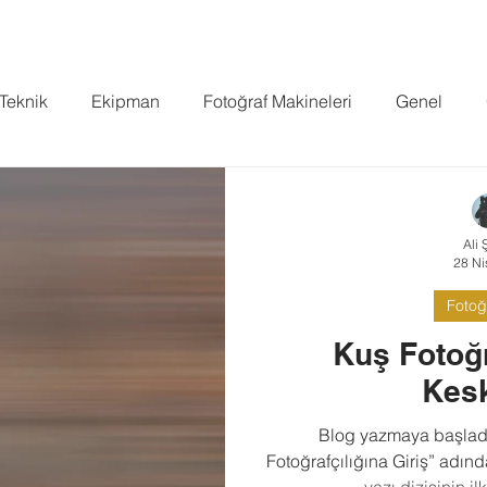
FİLMLER
YOUTUBE
PROJELER
BLOG
BASIN
PO
 Teknik
Ekipman
Fotoğraf Makineleri
Genel
Standard
Ali 
28 Ni
Fotoğr
Kuş Fotoğr
Kesk
Blog yazmaya başladı
Fotoğrafçılığına Giriş” adınd
yazı dizisinin il