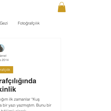
DCAST
GALERİ
İLETİŞİM
Giriş
Gezi
Fotoğrafçılık
Şenel
s 2014
afçılık
afçılığında
inlik
ğım ilk zamanlar “Kuş
a bir yazı yazmıştım. Bunu bir
k bölümü olarak...