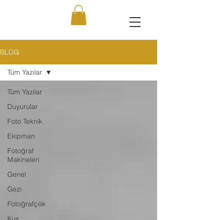
BLOG
Tüm Yazılar
Tüm Yazılar
Duyurular
Foto Teknik
Ekipman
Fotoğraf
Makineleri
Genel
Gezi
Fotoğrafçılık
Kuş