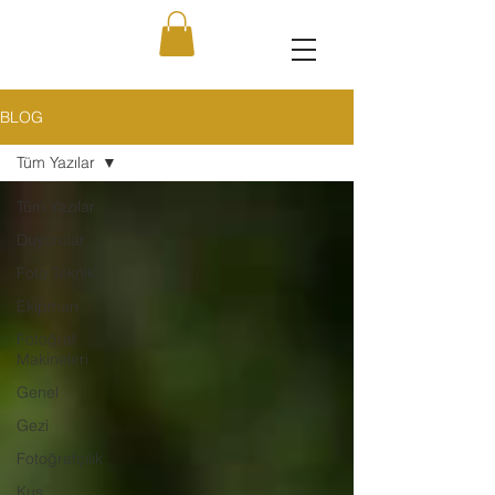
BLOG
Tüm Yazılar
Tüm Yazılar
Duyurular
Foto Teknik
Ekipman
Fotoğraf
Makineleri
Genel
Gezi
Fotoğrafçılık
Kuş