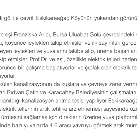
fı göl ile çevrili Eskikaraağaç Köyünün yukarıdan görün
 ve eşi Franziska Arıcı, Bursa Uluabat Gölü çevresindeki 
ç köyünce leylekleri takip etmişler ve ilk sayımları gerçek
en leylekleri ve yuvalarını takibe alıp, üreme başarıları
p etmişler. Prof Dr. ve eşi, özellikle elektrik telleri neden
rünce bir çalışma başlatıyorlar ve çıplak olan elektrik tel
yorlar.
külen kanalizasyonun da kuşlara ve çevreye zarar verme
tarı Rıdvan Çetin ve Karacabey Belediyesinin çalışmaları 
ullanıldığı kanalizasyon arıtma tesisi yapılıyor Eskikaraa
elektrik tellerinin artık tehlike arz etmemesi sayesinde öz
lı ürmesini sağlamak için direklerin üzerine yuva platforml
sinde bazı yuvalarda 4-6 arası yavruyu görmek artık mü