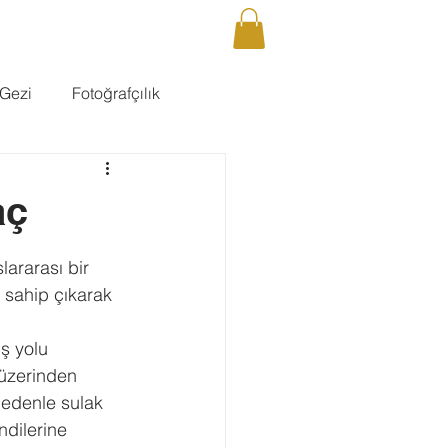
DCAST
GALERİ
İLETİŞİM
Giriş
Gezi
Fotoğrafçılık
aç
lararası bir 
 sahip çıkarak 
ş yolu 
 üzerinden 
nedenle sulak 
dilerine 