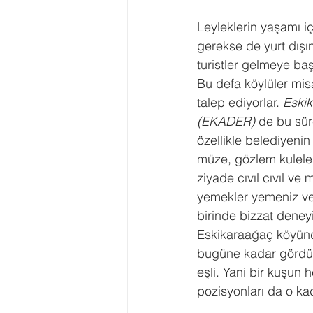
Leyleklerin yaşamı iç
gerekse de yurt dışın
turistler gelmeye ba
Bu defa köylüler misa
talep ediyorlar. 
Eskik
(EKADER)
 de bu sür
özellikle belediyenin
müze, gözlem kuleler
ziyade cıvıl cıvıl ve
yemekler yemeniz ve 
birinde bizzat dene
Eskikaraağaç köyünd
bugüne kadar gördüğü
eşli. Yani bir kuşun 
pozisyonları da o ka