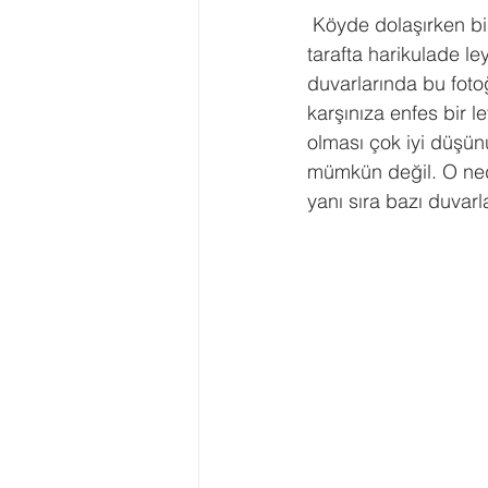
 Köyde dolaşırken bir fotoğraf sergisinde dolaşıyor gibi hissediyorsunuz kendinizi. Her 
tarafta harikulade le
duvarlarında bu fot
karşınıza enfes bir l
olması çok iyi düşün
mümkün değil. O nede
yanı sıra bazı duvarl