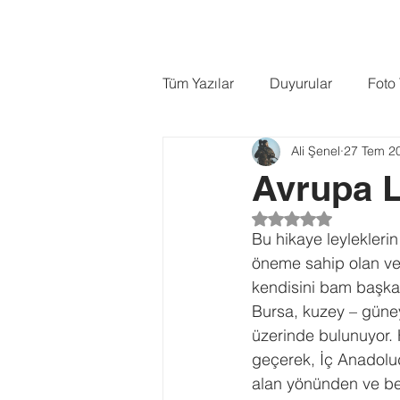
ANASAYFA
HAKKIMDA
Tüm Yazılar
Duyurular
Foto
Ali Şenel
27 Tem 2
Kuş Fotoğrafçılığı
Testler
Avrupa L
5 üzerinden NaN yı
Bu hikaye leyleklerin
öneme sahip olan ve 
kendisini bam başka 
Bursa, kuzey – güney
üzerinde bulunuyor. 
geçerek, İç Anadolud
alan yönünden ve bes