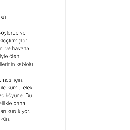
üşü
köylerde ve 
leştirmişler. 
nı ve hayatta 
iyle ölen 
lerinin kablolu 
mesi için, 
ile kumlu elek 
ğaç köyüne. Bu 
ellikle daha 
arı kuruluyor. 
mkün.