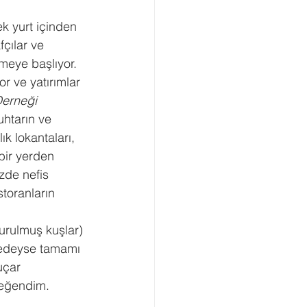
ek yurt içinden 
fçılar ve 
meye başlıyor. 
r ve yatırımlar 
erneği 
uhtarın ve 
ık lokantaları, 
bir yerden 
zde nefis 
toranların 
rulmuş kuşlar) 
redeyse tamamı 
uçar 
beğendim.