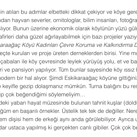
in atılan bu adımlar elbetteki dikkat çekiyor ve köye ger
dan hayvan severler, ornitologlar, bilim insanları, fotoğra
şlıyor. Bunun üzerine ekonomik olarak köylünün yüzü gül
firleri daha güzel ağırlayabilmek için bazı projeler yazıyo
araağaç Köyü Kadınları Çevre Koruma ve Kalkındırma D
eçte kurulan ve proje üreten derneklerden birisi. Yine m
 çabaları ile köy çevresinde leylek yürüyüş yolu, et ve bal
i ve pansiyon yapılıyor. Tüm bunlar sayesinde köy ıssız 
 modern bir hal alıyor. Şimdi Eskikaraağaç köyüne gittiğini
keyifle gezip dolaşmanız mümkün. Turna balığını bu res
yip çok beğendiğimi söylemeliyim…
eki yaban hayat müzesinde bulunan tahnit kuşlar (doldu
m en başarılı örnekler. Üstelik tek tek de değiller. Ne
hem dişisi hem de erkeği aynı anda görülebiliyor. Ayrıca 
dar ustaca yapılmış ki gerçekten canlı gibiler. Çok çok 