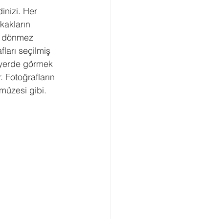
kakların 
r dönmez 
ları seçilmiş 
 yerde görmek 
 Fotoğrafların 
 müzesi gibi.