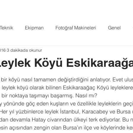
FİLMLER
YOUTUBE
PROJELER
BLOG
BASIN
PO
 Teknik
Ekipman
Fotoğraf Makineleri
Genel
016
3 dakikada okunur
Standard
eylek Köyü Eskikaraağ
ldız
 bir köyü nasıl tamamen değiştirdiğini anlatıyor. Evet ulus
leylek köyü olarak bilinen Eskikaraağaç Köyü leyleklere
bir noktaya taşımayı başarmış. Nasıl mı? 
 yönünde göç eden kuşların ve özellikle leyleklerin geçi
Her yıl yüzbinlerce leylek İstanbul, Karacabey ve Bursa
an devamla Hatay civarından ülkeyi terk ediyorlar. Bu 
in açısından zengin olan Bursa’ın ilçe ve köylerinde ken