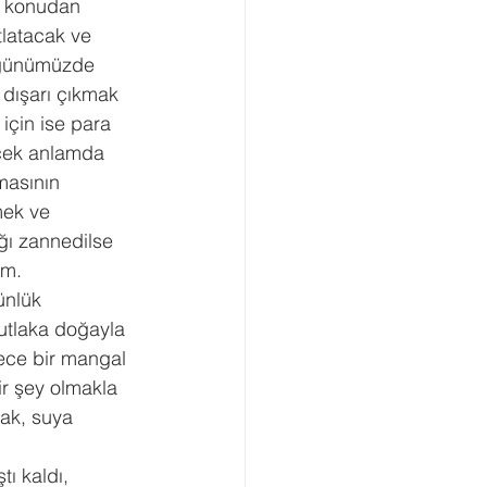
p konudan 
tlatacak ve 
k günümüzde 
 dışarı çıkmak 
için ise para 
çek anlamda 
masının 
mek ve 
ğı zannedilse 
um.
ünlük 
mutlaka doğayla 
ece bir mangal 
ir şey olmakla 
ak, suya 
ı kaldı, 