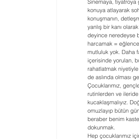
Sinemaya, tiyatroya 
konuya atlayarak sohb
konuşmanın, detleşm
yanlış bir kanı olara
deyince neredeyse bi
harcamak = eğlence
mutluluk yok. Daha f
içerisinde yorulan,
rahatlatmak niyetiyl
de aslında olması ge
Çocuklarımız, gençler
rutinlerden ve ilerid
kucaklaşmalıyız. Do
omuzlayıp bütün gün 
beraber benim kast
dokunmak.
Hep çocuklarımız için