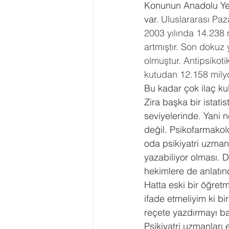
Konunun Anadolu Yer S
var. 
Uluslararası Paz
2003 yılında 14.238 
artmıştır. Son dokuz 
olmuştur. Antipsikoti
kutudan 12.158 milyo
Bu kadar çok ilaç kul
Zira başka bir istat
seviyelerinde. Yani n
değil. Psikofarmakol
oda psikiyatri uzmanl
yazabiliyor olması. Do
hekimlere de anlatınc
Hatta eski bir öğret
ifade etmeliyim ki bir
reçete yazdırmayı ba
Psikiyatri uzmanları 