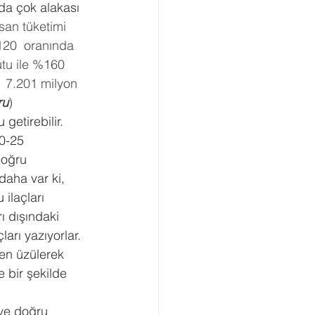
da çok alakası 
san tüketimi 
120  oranında 
utu ile %160 
  7.201 milyon  
ru
)
getirebilir. 
0-25 
doğru 
daha var ki, 
ilaçları 
ı dışındaki 
arı yazıyorlar. 
den üzülerek 
e bir şekilde 
 ve doğru 