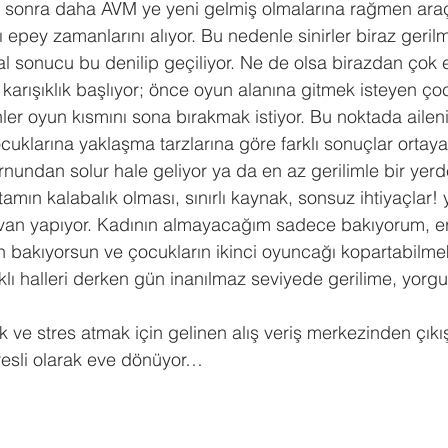
 sonra daha AVM ye yeni gelmiş olmalarına rağmen araçl
epey zamanlarını alıyor. Bu nedenle sinirler biraz gerilm
l sonucu bu denilip geçiliyor. Ne de olsa birazdan çok 
karışıklık başlıyor; önce oyun alanına gitmek isteyen çoc
er oyun kısmını sona bırakmak istiyor. Bu noktada ailen
cuklarına yaklaşma tarzlarına göre farklı sonuçlar ortaya ç
rnundan solur hale geliyor ya da en az gerilimle bir yerde
amın kalabalık olması, sınırlı kaynak, sonsuz ihtiyaçlar! 
tavan yapıyor. Kadının almayacağım sadece bakıyorum, e
bakıyorsun ve çocukların ikinci oyuncağı kopartabilme
klı halleri derken gün inanılmaz seviyede gerilime, yorg
ve stres atmak için gelinen alış veriş merkezinden çıkış
resli olarak eve dönüyor…