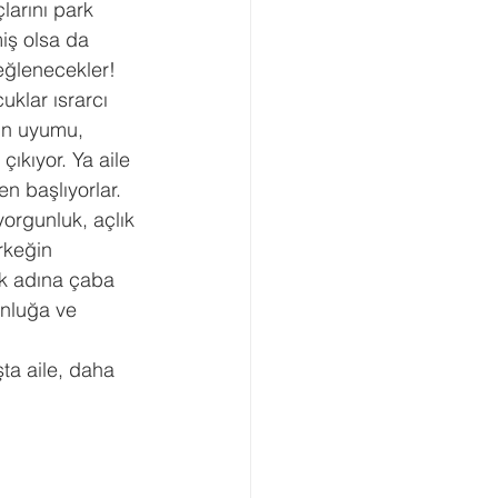
arını park 
iş olsa da 
eğlenecekler!
uklar ısrarcı 
in uyumu, 
ıkıyor. Ya aile 
n başlıyorlar. 
yorgunluk, açlık 
rkeğin 
k adına çaba 
unluğa ve 
ta aile, daha 