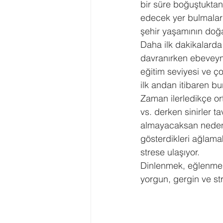
bir süre boğuştuktan
edecek yer bulmaları 
şehir yaşamının doğa
Daha ilk dakikalarda 
davranırken ebeveynl
eğitim seviyesi ve ço
ilk andan itibaren bu
Zaman ilerledikçe ort
vs. derken sinirler 
almayacaksan neden 
gösterdikleri ağlama
strese ulaşıyor.
Dinlenmek, eğlenmek 
yorgun, gergin ve st