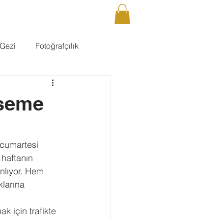
DCAST
GALERİ
İLETİŞİM
Giriş
Gezi
Fotoğrafçılık
mseme
 cumartesi 
 haftanın 
nlıyor. Hem 
larına 
k için trafikte 