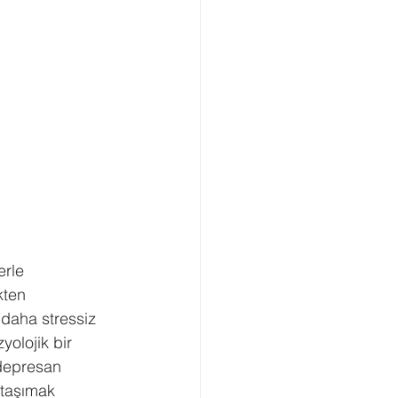
erle 
kten 
 daha stressiz 
olojik bir 
idepresan 
 taşımak 