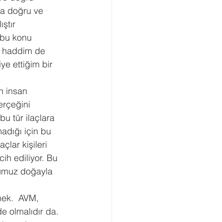
ha doğru ve 
ştır 
 bu konu 
e haddim de 
ye ettiğim bir 
n insan 
erçeğini 
u tür ilaçlara 
adığı için bu 
çlar kişileri 
ih ediliyor. Bu 
ğumuz doğayla 
nek.  AVM, 
e olmalıdır da. 