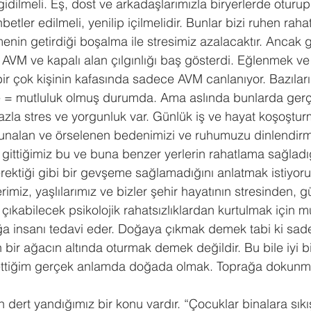
gidilmeli. Eş, dost ve arkadaşlarımızla biryerlerde oturu
etler edilmeli, yenilip içilmelidir. Bunlar bizi ruhen raha
enin getirdiği boşalma ile stresimiz azalacaktır. Anca
k AVM ve kapalı alan çılgınlığı baş gösterdi. Eğlenmek ve
r çok kişinin kafasında sadece AVM canlanıyor. Bazıları 
 = mutluluk olmuş durumda. Ama aslında bunlarda ger
azla stres ve yorgunluk var. Günlük iş ve hayat koşoştur
 bunalan ve örselenen bedenimizi ve ruhumuzu dinlendir
e gittiğimiz bu ve buna benzer yerlerin rahatlama sağladı
rektiği gibi bir gevşeme sağlamadığını anlatmak istiyor
imiz, yaşlılarımız ve bizler şehir hayatının stresinden, g
e çıkabilecek psikolojik rahatsızlıklardan kurtulmak için 
ğa insanı tedavi eder. Doğaya çıkmak demek tabi ki sad
bir ağacın altında oturmak demek değildir. Bu bile iyi b
ettiğim gerçek anlamda doğada olmak. Toprağa dokunm
 dert yandığımız bir konu vardır. “Çocuklar binalara sıkışt