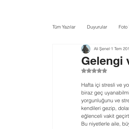
ANASAYFA
HAKKIMDA
Tüm Yazılar
Duyurular
Foto
Ali Şenel
1 Tem 20
Kuş Fotoğrafçılığı
Testler
Gelengi
5 üzerinden NaN yı
Hafta içi stresli ve
biraz geç uyanabilmi
yorgunluğunu ve stre
kendileri gezip, dol
eğlenceli vakit geçi
Bu niyetlerle aile, b