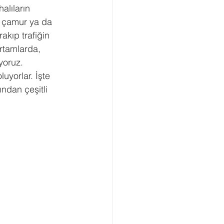
alıların 
z, çamur ya da 
akıp trafiğin 
rtamlarda, 
yoruz. 
luyorlar. İşte 
ndan çeşitli 