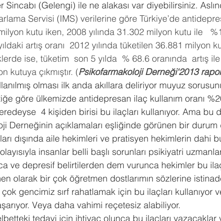
incabı (Gelengi) ile ne alakası var diyebilirsiniz. Aslın
arlama Servisi (IMS) verilerine göre Türkiye’de antidepre
milyon kutu iken, 2008 yılında 31.302 milyon kutu ile   %
yıldaki artış oranı  2012 yılında tüketilen 36.881 milyon k
klerde ise, tüketim  son 5 yılda  % 68.6 oranında  artış ile
n kutuya çıkmıştır. (
Psikofarmakoloji Derneği‘2013 rapo
lanılmış olması ilk anda akıllara deliriyor muyuz sorusunu 
istiğe göre ülkemizde antidepresan ilaç kullanım oranı %2
eredeyse  4 kişiden birisi bu ilaçları kullanıyor. Ama bu 
oji Derneğinin açıklamaları eşliğinde görünen bir durum 
arı dışında aile hekimleri ve pratisyen hekimlerin dahi bu 
layısıyla insanlar belli başlı sorunları psikiyatri uzmanlar
a ve depresif belirtilerden dem vurunca hekimler bu ilaçl
men olarak bir çok öğretmen dostlarımın sözlerine istina
 çok gencimiz sırf rahatlamak için bu ilaçları kullanıyor v
şarıyor. Veya daha vahimi reçetesiz alabiliyor.
elbetteki tedavi için ihtiyaç olunca bu ilaçları yazacaklar