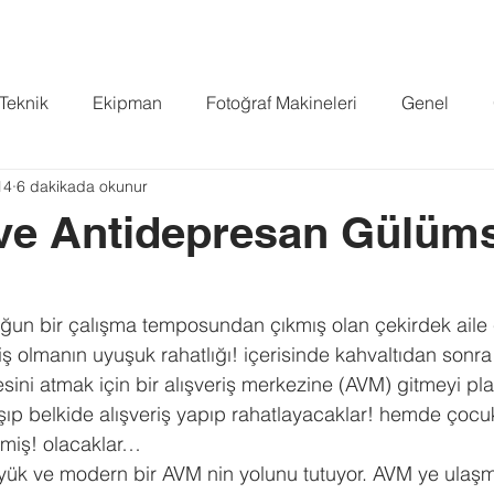
FİLMLER
YOUTUBE
PROJELER
BLOG
BASIN
PO
 Teknik
Ekipman
Fotoğraf Makineleri
Genel
14
6 dakikada okunur
Standard
 ve Antidepresan Gülü
ldız
 yoğun bir çalışma temposundan çıkmış olan çekirdek aile
ş olmanın uyuşuk rahatlığı! içerisinde kahvaltıdan sonra
sini atmak için bir alışveriş merkezine (AVM) gitmeyi pla
aşıp belkide alışveriş yapıp rahatlayacaklar! hemde çocuk
rtmiş! olacaklar…
üyük ve modern bir AVM nin yolunu tutuyor. AVM ye ulaşma