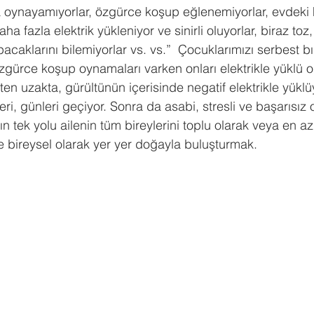
a oynayamıyorlar, özgürce koşup eğlenemiyorlar, evdeki h
a fazla elektrik yükleniyor ve sinirli oluyorlar, biraz to
acaklarını bilemiyorlar vs. vs.”  Çocuklarımızı serbest bır
zgürce koşup oynamaları varken onları elektrikle yüklü o
en uzakta, gürültünün içerisinde negatif elektrikle yüklü
leri, günleri geçiyor. Sonra da asabi, stresli ve başarısız o
 tek yolu ailenin tüm bireylerini toplu olarak veya en azı
le bireysel olarak yer yer doğayla buluşturmak.