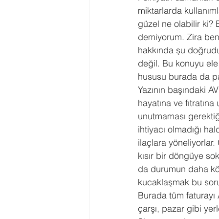
miktarlarda kullanım
güzel ne olabilir ki
demiyorum. Zira ben 
hakkında şu doğrudu
değil. Bu konuyu ele 
hususu burada da pa
Yazının başındaki AV
hayatına ve fıtratın
unutmaması gerektiğin
ihtiyacı olmadığı hal
ilaçlara yöneliyorlar
kısır bir döngüye sok
da durumun daha köt
kucaklaşmak bu sorun
Burada tüm faturayı 
çarşı, pazar gibi yer