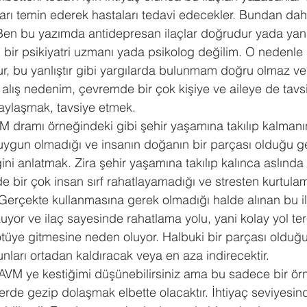
ları temin ederek hastaları tedavi edecekler. Bundan da
? Ben bu yazımda antidepresan ilaçlar doğrudur yada yanlı
bir psikiyatri uzmanı yada psikolog değilim. O nedenle
r, bu yanlıştır gibi yargılarda bulunmam doğru olmaz v
alış nedenim, çevremde bir çok kişiye ve aileye de tavsi
ylaşmak, tavsiye etmek.
M dramı örneğindeki gibi şehir yaşamına takılıp kalmanı
a uygun olmadığı ve insanın doğanın bir parçası olduğu g
i anlatmak. Zira şehir yaşamına takılıp kalınca aslında b
de bir çok insan sırf rahatlayamadığı ve stresten kurtulam
. Gerçekte kullanmasına gerek olmadığı halde alınan bu ila
uyor ve ilaç sayesinde rahatlama yolu, yani kolay yol terc
üye gitmesine neden oluyor. Halbuki bir parçası oldu
ları ortadan kaldıracak veya en aza indirecektir.
AVM ye kestiğimi düşünebilirsiniz ama bu sadece bir ör
lerde gezip dolaşmak elbette olacaktır. İhtiyaç seviyesind