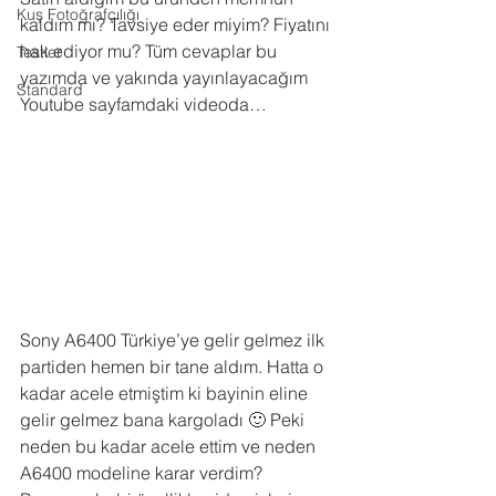
Kuş Fotoğrafçılığı
kaldım mı? Tavsiye eder miyim? Fiyatını 
hak ediyor mu? Tüm cevaplar bu 
Testler
yazımda ve yakında yayınlayacağım 
Standard
Youtube sayfamdaki videoda… 
Sony A6400 Türkiye’ye gelir gelmez ilk 
partiden hemen bir tane aldım. Hatta o 
kadar acele etmiştim ki bayinin eline 
gelir gelmez bana kargoladı 🙂 Peki 
neden bu kadar acele ettim ve neden 
A6400 modeline karar verdim? 