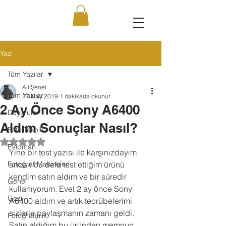
Yazı
Tüm Yazılar
Ali Şenel
Tüm Yazılar
27 May 2019
1 dakikada okunur
2 Ay Önce Sony A6400
Duyurular
Aldım Sonuçlar Nasıl?
Foto Teknik
5 üzerinden NaN yıldız
Ekipman
Yine bir test yazısı ile karşınızdayım 
Fotoğraf Makineleri
ancak bu defa test ettiğim ürünü 
kendim satın aldım ve bir süredir 
Genel
kullanıyorum. Evet 2 ay önce Sony 
Gezi
A6400 aldım ve artık tecrübelerimi 
sizlerle paylaşmanın zamanı geldi. 
Fotoğrafçılık
Satın aldığım bu üründen memnun 